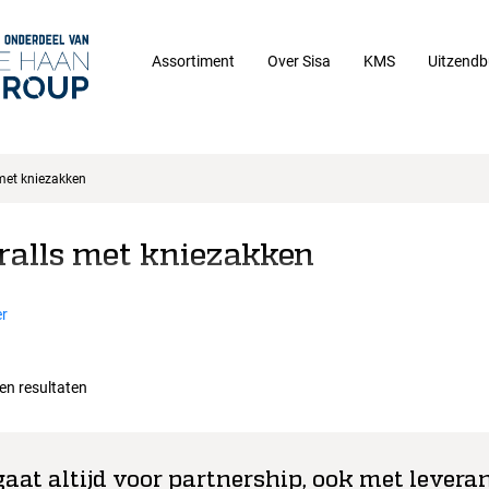
Assortiment
Over Sisa
KMS
Uitzendb
met kniezakken
ralls met kniezakken
r
een resultaten
gaat altijd voor partnership, ook met leveran