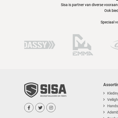
Sisa is partner van diverse vooraa
Ook bied
Speciaal v
Assorti
Kledin
Veilig
Hands



Ademb