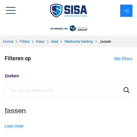
Assortiment
Home
Filters
Kleur
Geel
Medische kleding
Jassen
Over Sisa
Filteren op
Wis filters
KMS
Uitzendbureau?
Zoeken
Jassen
Lees meer