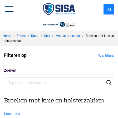
Assortiment
Home
Filters
Kleur
Geel
Medische kleding
Broeken met knie en
Over Sisa
holsterzakken
KMS
Filteren op
Wis filters
Uitzendbureau?
Zoeken
Broeken met knie en holsterzakken
Lees meer