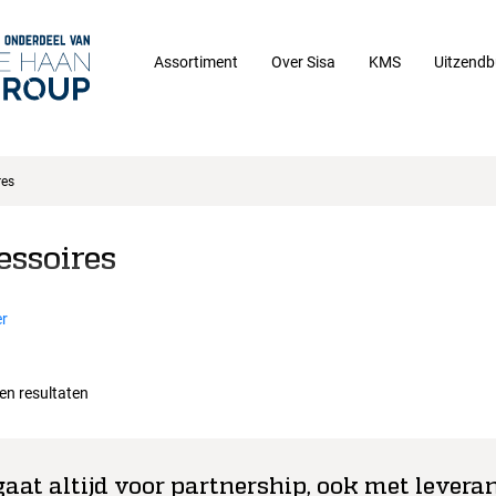
Assortiment
Over Sisa
KMS
Uitzendb
res
essoires
r
een resultaten
gaat altijd voor partnership, ook met leveran