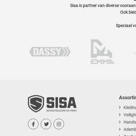
Sisa is partner van diverse vooraa
Ook bied
Speciaal v
Assorti
Kledin
Veilig
Hands



Ademb