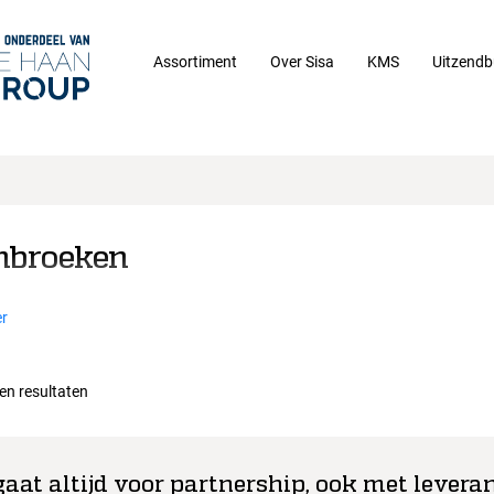
Assortiment
Over Sisa
KMS
Uitzendb
nbroeken
r
een resultaten
gaat altijd voor partnership, ook met leveran