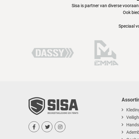
Sisa is partner van diverse vooraa
Ook bied
Speciaal v
Assorti
Kledin
Veilig
Hands



Ademb