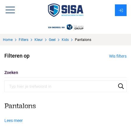
Assortiment
Home
Filters
Kleur
Geel
Kids
Pantalons
Over Sisa
Filteren op
Wis filters
KMS
Uitzendbureau?
Zoeken
Pantalons
Lees meer