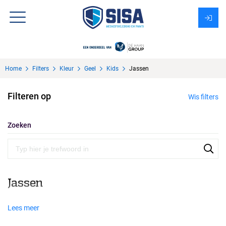
Assortiment
Home
Filters
Kleur
Geel
Kids
Jassen
Over Sisa
Filteren op
Wis filters
KMS
Uitzendbureau?
Zoeken
Jassen
Lees meer