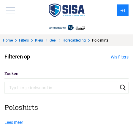
Assortiment
Home
Filters
Kleur
Geel
Horecakleding
Poloshirts
Over Sisa
Filteren op
Wis filters
KMS
Uitzendbureau?
Zoeken
Poloshirts
Lees meer