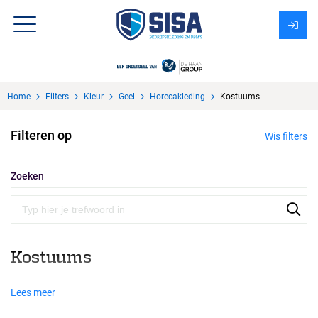
Assortiment
Home
Filters
Kleur
Geel
Horecakleding
Kostuums
Over Sisa
Filteren op
Wis filters
KMS
Uitzendbureau?
Zoeken
Kostuums
Lees meer