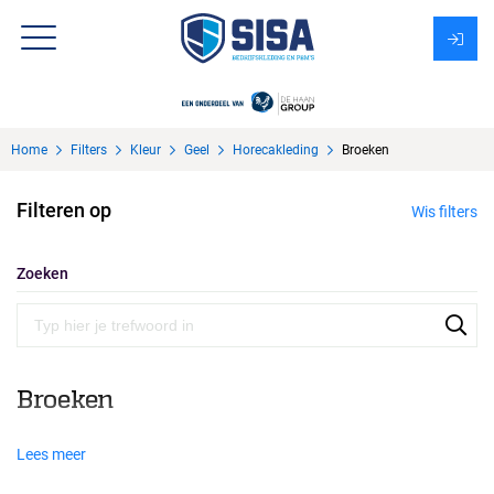
Assortiment
Home
Filters
Kleur
Geel
Horecakleding
Broeken
Over Sisa
Filteren op
Wis filters
KMS
Uitzendbureau?
Zoeken
Broeken
Lees meer