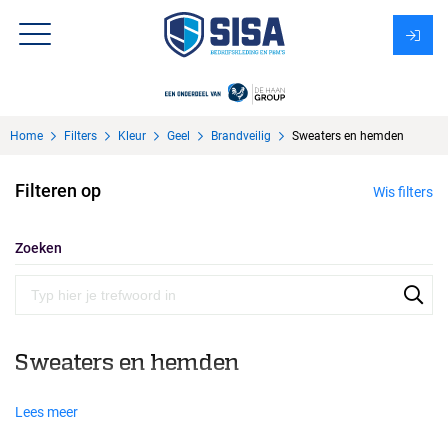
Assortiment
Home
Filters
Kleur
Geel
Brandveilig
Sweaters en hemden
Over Sisa
Filteren op
Wis filters
KMS
Uitzendbureau?
Zoeken
Sweaters en hemden
Lees meer