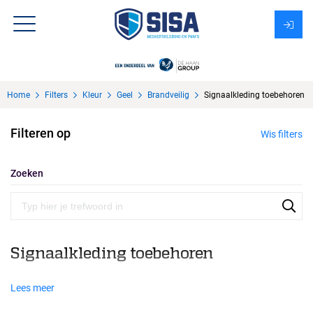
Assortiment
Home
Filters
Kleur
Geel
Brandveilig
Signaalkleding toebehoren
Over Sisa
Filteren op
Wis filters
KMS
Uitzendbureau?
Zoeken
Signaalkleding toebehoren
Lees meer