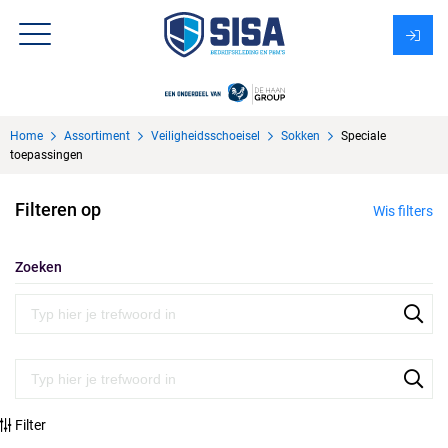
Assortiment
Home
Assortiment
Veiligheidsschoeisel
Sokken
Speciale
Over Sisa
toepassingen
KMS
Filteren op
Wis filters
Uitzendbureau?
Zoeken
Filter