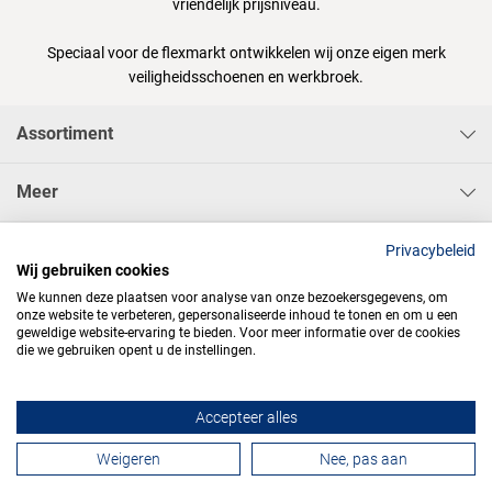
vriendelijk prijsniveau.
Speciaal voor de flexmarkt ontwikkelen wij onze eigen merk
veiligheidsschoenen en werkbroek.
Assortiment
Meer
Sisa Bedrijfskleding & Pbms BV
Privacybeleid
Wij gebruiken cookies
We kunnen deze plaatsen voor analyse van onze bezoekersgegevens, om
onze website te verbeteren, gepersonaliseerde inhoud te tonen en om u een
geweldige website-ervaring te bieden. Voor meer informatie over de cookies
die we gebruiken opent u de instellingen.




Accepteer alles
Contactformulier
Weigeren
Nee, pas aan
Algemene voorwaarden
Privacy
Webdesign