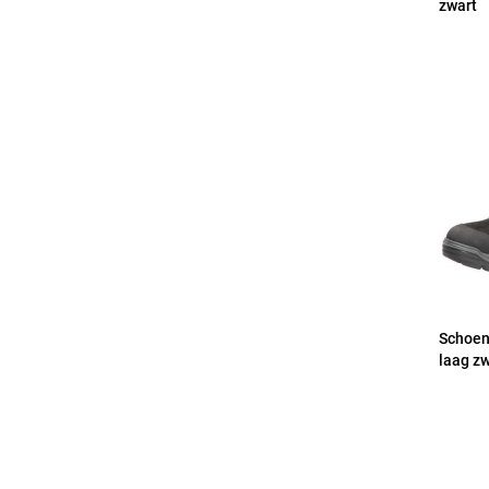
zwart
Schoen
laag z