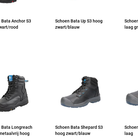
 Bata Anchor S3
Schoen Bata Up S3 hoog
Schoen
wart/rood
zwart/blauw
laag g
 Bata Longreach
Schoen Bata Shepard S3
Schoen
metaalvrij hoog
hoog zwart/blauw
laag