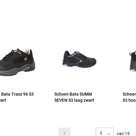
 Bata Traxx 96 S3
Schoen Bata SUMM
Schoe
wart
SEVEN S3 laag zwart
S3 hoo
1
van 15