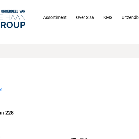
Assortiment
Over Sisa
KMS
Uitzendb
r
an
228