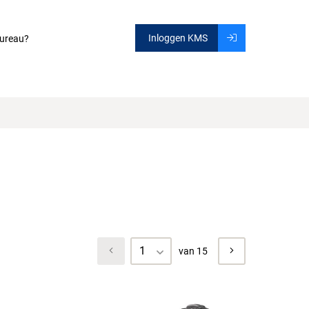
Inloggen KMS
ureau?
1
van 15