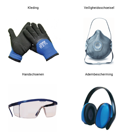
41
Kleding
Veiligheidsschoeisel
42
43
44
Handschoenen
Adembescherming
45
46
47