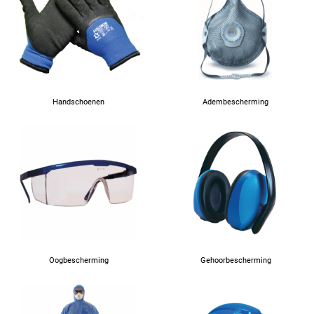
44
45
46
Handschoenen
Adembescherming
47
48
Oogbescherming
Gehoorbescherming