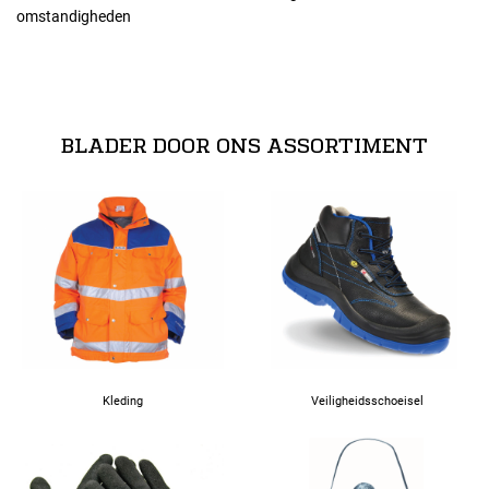
omstandigheden
Maten
normeringen
37
EN ISO 20345
BLADER DOOR ONS ASSORTIMENT
Alle maten
39
40
41
42
Kleding
Veiligheidsschoeisel
43