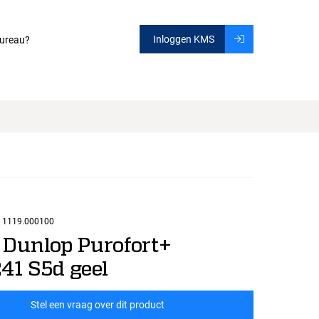
Inloggen KMS
ureau?
1119.000100
 Dunlop Purofort+
41 S5d geel
Stel een vraag over dit product