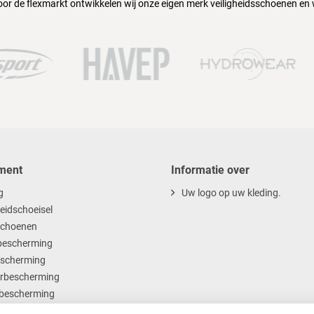
oor de flexmarkt ontwikkelen wij onze eigen merk veiligheidsschoenen en
ment
Informatie over
g
Uw logo op uw kleding.
heidschoeisel
choenen
escherming
scherming
rbescherming
bescherming
ables