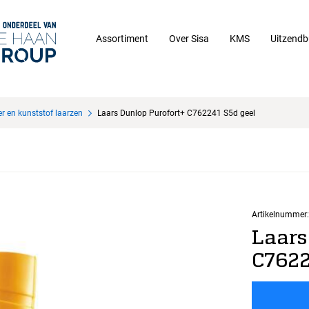
Assortiment
Over Sisa
KMS
Uitzendb
r en kunststof laarzen
Laars Dunlop Purofort+ C762241 S5d geel
Artikelnummer:
Laars
C7622