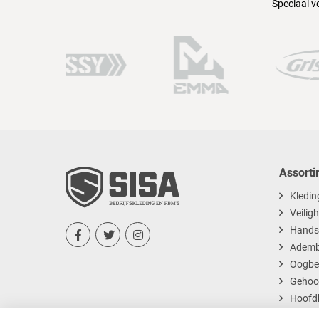
Speciaal v
47
Assorti
Kledin
Veilig
Hands



Ademb
Oogbe
Gehoo
Hoofd
Dispos