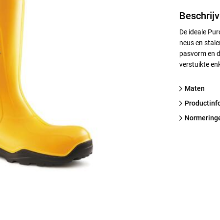
Beschrijv
De ideale Pur
neus en stale
pasvorm en de
verstuikte en
Maten
productinf
normering
 waterdicht olieresistente zool anti-statisch energie