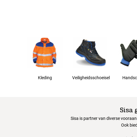
absorberend thermische isolatie
EN ISO 20345
Alle maten
40
41
42
43
Kleding
Veiligheidsschoeisel
Handsc
44
Sisa 
45
Sisa is partner van diverse vooraa
Ook bied
46