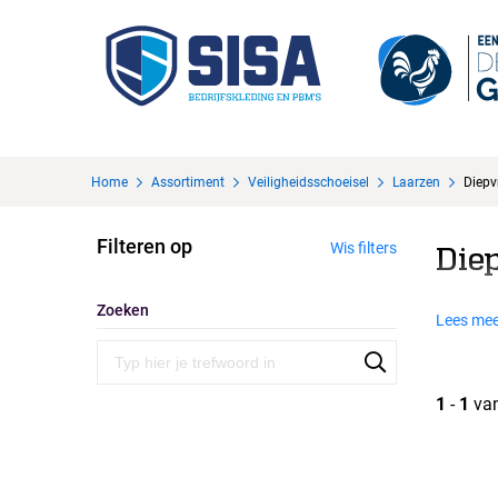
Home
Assortiment
Veiligheidsschoeisel
Laarzen
Diepv
Filteren op
Wis filters
Die
Zoeken
Lees mee
1
-
1
va