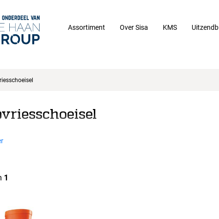
Assortiment
Over Sisa
KMS
Uitzendb
riesschoeisel
pvriesschoeisel
r
n
1