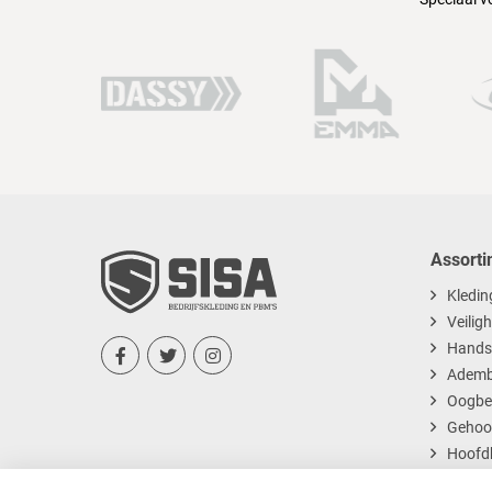
Assorti
Kledin
Veilig
Hands



Ademb
Oogbe
Gehoo
Hoofd
Dispos