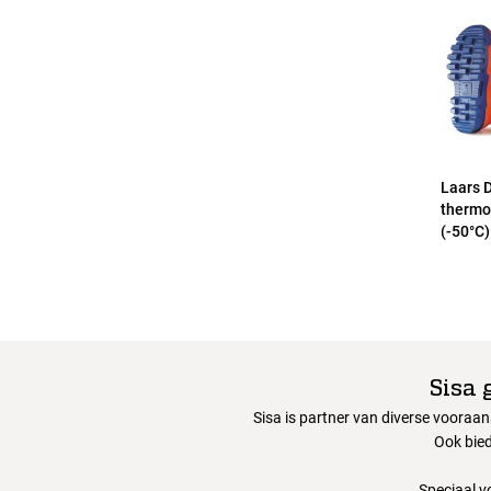
Laars 
thermo
(-50°C)
Sisa 
Sisa is partner van diverse vooraa
Ook bied
Speciaal v