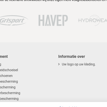
ment
Informatie over
g
Uw logo op uw kleding.
heidschoeisel
choenen
escherming
scherming
rbescherming
bescherming
ables