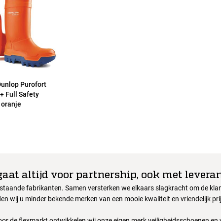
Dunlop Purofort
+ Full Safety
 oranje
gaat altijd voor partnership, ook met leveran
nstaande fabrikanten. Samen versterken we elkaars slagkracht om de klant
en wij u minder bekende merken van een mooie kwaliteit en vriendelijk pri
oor de flexmarkt ontwikkelen wij onze eigen merk veiligheidsschoenen en