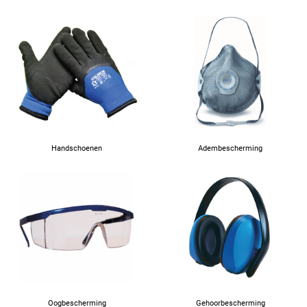
41
42
43
44
Handschoenen
Adembescherming
45
46
47
Oogbescherming
Gehoorbescherming