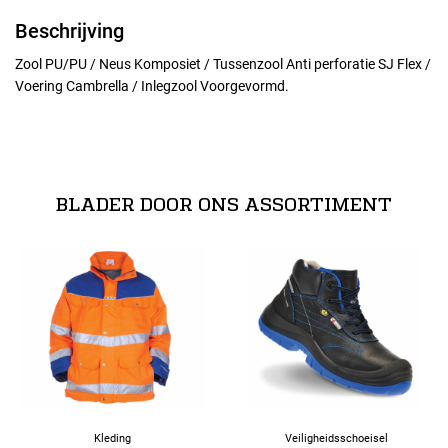
Beschrijving
Zool PU/PU / Neus Komposiet / Tussenzool Anti perforatie SJ Flex /
Voering Cambrella / Inlegzool Voorgevormd.
Maten
normeringen
36
EN ISO 20345:2011
BLADER DOOR ONS ASSORTIMENT
Alle maten
37
38
39
40
Kleding
Veiligheidsschoeisel