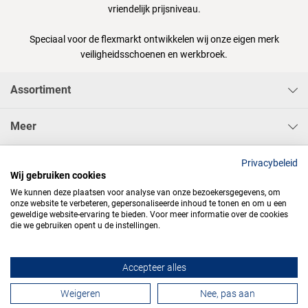
vriendelijk prijsniveau.
Speciaal voor de flexmarkt ontwikkelen wij onze eigen merk
veiligheidsschoenen en werkbroek.
Assortiment
Meer
Sisa Bedrijfskleding & Pbms BV
Privacybeleid
Wij gebruiken cookies
We kunnen deze plaatsen voor analyse van onze bezoekersgegevens, om
onze website te verbeteren, gepersonaliseerde inhoud te tonen en om u een
geweldige website-ervaring te bieden. Voor meer informatie over de cookies
die we gebruiken opent u de instellingen.




Accepteer alles
Contactformulier
Weigeren
Nee, pas aan
Algemene voorwaarden
Privacy
Webdesign