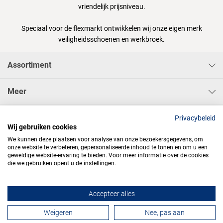
vriendelijk prijsniveau.
Speciaal voor de flexmarkt ontwikkelen wij onze eigen merk
veiligheidsschoenen en werkbroek.
Assortiment
Meer
Sisa Bedrijfskleding & Pbms BV
Privacybeleid
Wij gebruiken cookies
We kunnen deze plaatsen voor analyse van onze bezoekersgegevens, om
onze website te verbeteren, gepersonaliseerde inhoud te tonen en om u een
geweldige website-ervaring te bieden. Voor meer informatie over de cookies
die we gebruiken opent u de instellingen.




Accepteer alles
Contactformulier
Weigeren
Nee, pas aan
Algemene voorwaarden
Privacy
Webdesign