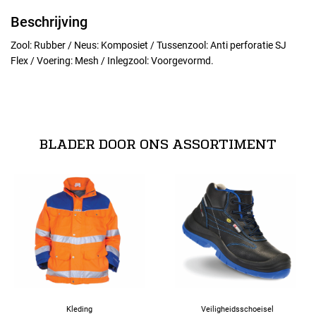
Beschrijving
Zool: Rubber / Neus: Komposiet / Tussenzool: Anti perforatie SJ
Flex / Voering: Mesh / Inlegzool: Voorgevormd.
Maten
normeringen
36
EN ISO 20345:2011
BLADER DOOR ONS ASSORTIMENT
Alle maten
37
38
39
40
Kleding
Veiligheidsschoeisel