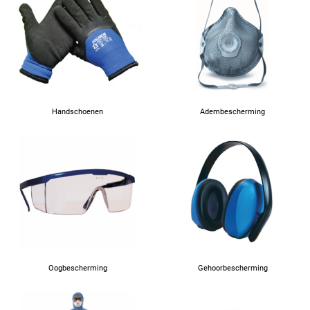
41
42
43
Handschoenen
Adembescherming
44
45
46
47
Oogbescherming
Gehoorbescherming