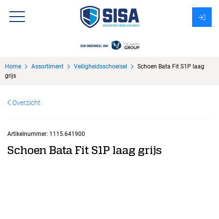
Assortiment
Home
Assortiment
Veiligheidsschoeisel
Schoen Bata Fit S1P laag
Over Sisa
grijs
KMS
Overzicht
Uitzendbureau?
Artikelnummer:
1115.641900
Schoen Bata Fit S1P laag grijs