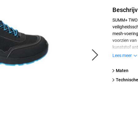
Beschrijv
SUMM+ TWO is
veiligheidssc
mesh-voering
voorzien van
kunststof ant
biedt het hoo
Lees meer
dichterbij on
PU/TPU-zool b
Maten
voor perfecte
technische
look. Uitgeru
schokabsorpti
stijl = de SU