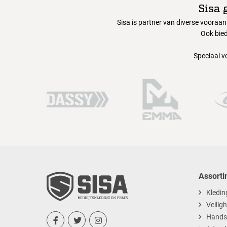
Sisa 
44
Sisa is partner van diverse vooraa
Ook bied
45
Speciaal v
46
47
48
Assorti
Kledin
Veilig
Hands


