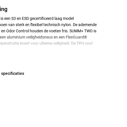
ing
 een S3 en ESD gecertificeerd laag model
hoen van sterk en flexibel technisch nylon. De ademende
 en Odor Control houden de voeten fris. SUMM+ TWO is
 een aluminium veiligheidsneus en een FlexGuard®
ipenetratie insert voor ultieme veiligheid. De TPU-zool
gste niveau van SRC-slipbestendigheid. Een kijkje
thult de technologie: het vergrote profieloppervlak van de
iedt een optimale slipweerstand, de schuine hak zorgt
 stabiliteit op het werk en geeft de schoen een sportieve
 specificaties
st met onze Premium Fit inlegzool voor extra comfort,
e en stabiliteit. Veiligheid + duurzaamheid + comfort +
MM van alles wat je nodig hebt in een veiligheidsschoen.