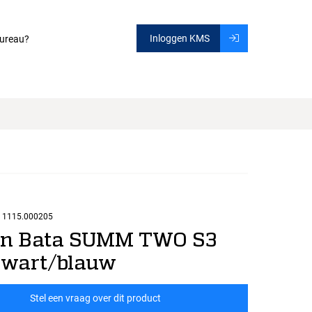
Inloggen KMS
ureau?
1115.000205
en Bata SUMM TWO S3
zwart/blauw
Stel een vraag over dit product