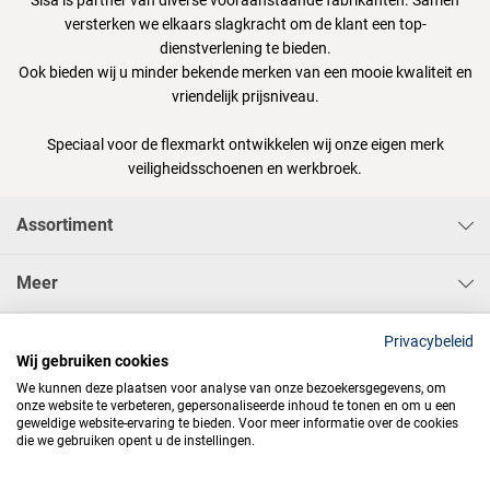
Sisa is partner van diverse vooraanstaande fabrikanten. Samen
versterken we elkaars slagkracht om de klant een top-
dienstverlening te bieden.
Ook bieden wij u minder bekende merken van een mooie kwaliteit en
vriendelijk prijsniveau.
Speciaal voor de flexmarkt ontwikkelen wij onze eigen merk
veiligheidsschoenen en werkbroek.
Assortiment
Meer
Sisa Bedrijfskleding & Pbms BV
Privacybeleid
Wij gebruiken cookies
We kunnen deze plaatsen voor analyse van onze bezoekersgegevens, om
onze website te verbeteren, gepersonaliseerde inhoud te tonen en om u een
geweldige website-ervaring te bieden. Voor meer informatie over de cookies
die we gebruiken opent u de instellingen.



