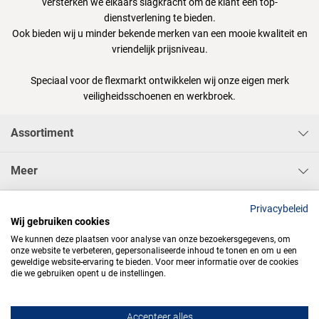
versterken we elkaars slagkracht om de klant een top-
dienstverlening te bieden.
Ook bieden wij u minder bekende merken van een mooie kwaliteit en
vriendelijk prijsniveau.
Speciaal voor de flexmarkt ontwikkelen wij onze eigen merk
veiligheidsschoenen en werkbroek.
Assortiment
Meer
Sisa Bedrijfskleding & Pbms BV
Privacybeleid
Wij gebruiken cookies
We kunnen deze plaatsen voor analyse van onze bezoekersgegevens, om
onze website te verbeteren, gepersonaliseerde inhoud te tonen en om u een
geweldige website-ervaring te bieden. Voor meer informatie over de cookies
die we gebruiken opent u de instellingen.




Accepteer alles