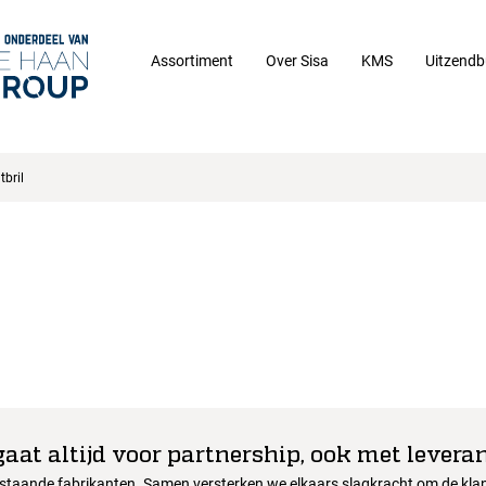
Assortiment
Over Sisa
KMS
Uitzendb
tbril
gaat altijd voor partnership, ook met leveran
nstaande fabrikanten. Samen versterken we elkaars slagkracht om de klant