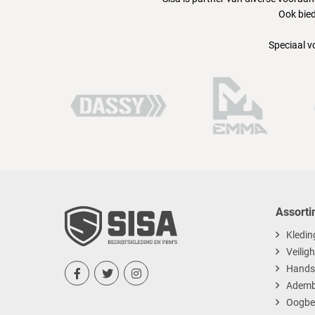
Ook bied
Speciaal v
Assorti
Kledin
Veilig
Hands



Ademb
Oogbe