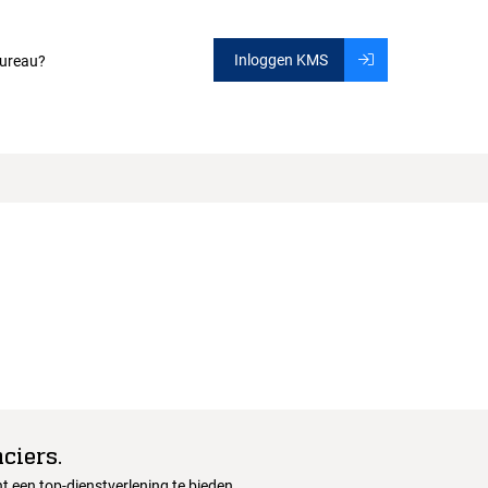
Inloggen KMS
ureau?
ciers.
 een top-dienstverlening te bieden.