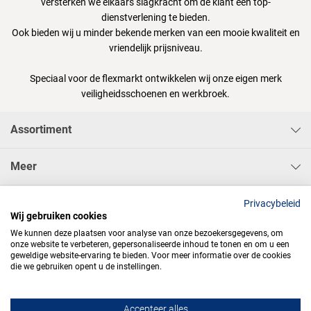
versterken we elkaars slagkracht om de klant een top-
dienstverlening te bieden.
Ook bieden wij u minder bekende merken van een mooie kwaliteit en
vriendelijk prijsniveau.
Speciaal voor de flexmarkt ontwikkelen wij onze eigen merk
veiligheidsschoenen en werkbroek.
Assortiment
Meer
Sisa Bedrijfskleding & Pbms BV
Privacybeleid
Wij gebruiken cookies
We kunnen deze plaatsen voor analyse van onze bezoekersgegevens, om
onze website te verbeteren, gepersonaliseerde inhoud te tonen en om u een
geweldige website-ervaring te bieden. Voor meer informatie over de cookies
die we gebruiken opent u de instellingen.




Accepteer alles