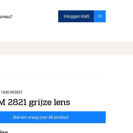
Inloggen KMS
ureau?
1430.902821
M 2821 grijze lens
Stel een vraag over dit product
ing