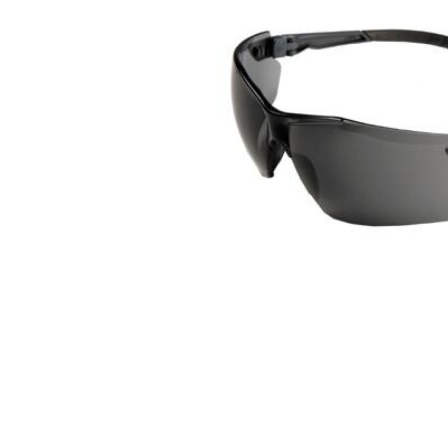
normeringen
EN 166