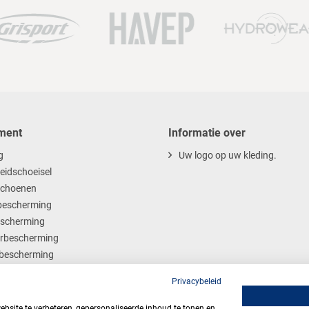
ment
Informatie over
g
Uw logo op uw kleding.
heidschoeisel
choenen
escherming
scherming
rbescherming
bescherming
ables
Privacybeleid
site te verbeteren, gepersonaliseerde inhoud te tonen en