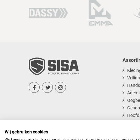
Assorti
Kledin
Veilig
Hands



Ademb
Oogbe
Gehoo
Hoofd
Dispos
Wij gebruiken cookies
We kunnen deze plaatsen voor analyse van onze bezoekersgegevens, om onze web