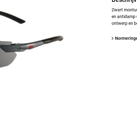
Zwart montuur
en antidamp (
ontwerp en be
normering