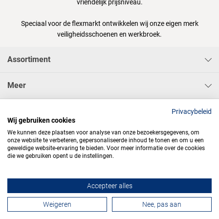
vriendelijk prijsniveau.
Speciaal voor de flexmarkt ontwikkelen wij onze eigen merk
veiligheidsschoenen en werkbroek.
Assortiment
Meer
Sisa Bedrijfskleding & Pbms BV
Privacybeleid
Wij gebruiken cookies
We kunnen deze plaatsen voor analyse van onze bezoekersgegevens, om
onze website te verbeteren, gepersonaliseerde inhoud te tonen en om u een
geweldige website-ervaring te bieden. Voor meer informatie over de cookies
die we gebruiken opent u de instellingen.




Accepteer alles
Contactformulier
Weigeren
Nee, pas aan
Algemene voorwaarden
Privacy
Webdesign