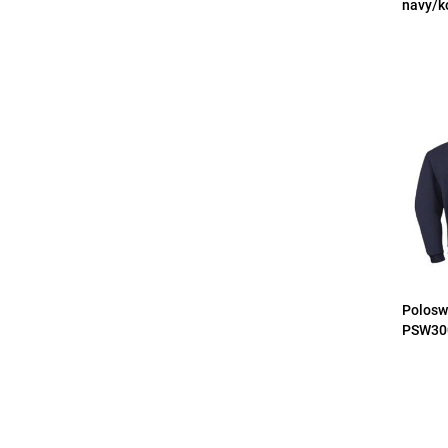
navy/k
Polosw
PSW300