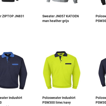
r ZIPTOP JN831
Sweater JN057 KATOEN
Polosw
man heather grijs
PSW300
eater Indushirt
Polosweater Indushirt
Polosw
0
PSW300 lime/navy
PSW30