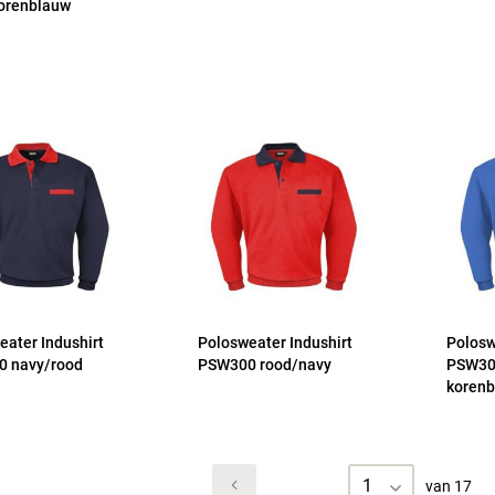
orenblauw
eater Indushirt
Polosweater Indushirt
Polosw
 navy/rood
PSW300 rood/navy
PSW3
korenb
1
van 17