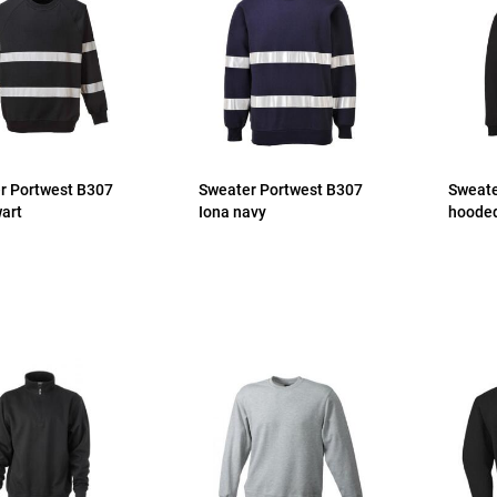
r Portwest B307
Sweater Portwest B307
Sweate
wart
Iona navy
hooded