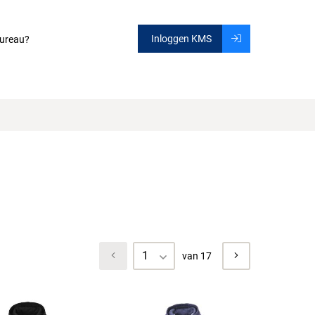
Inloggen KMS
ureau?
1
van 17