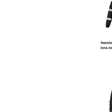
Sweate
Iona z