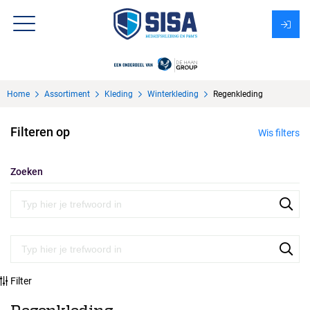
Assortiment
Home
Assortiment
Kleding
Winterkleding
Regenkleding
Over Sisa
Filteren op
Wis filters
KMS
Uitzendbureau?
Zoeken
Filter