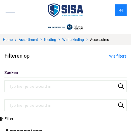
Assortiment
Home
Assortiment
Kleding
Winterkleding
Accessoires
Over Sisa
Filteren op
Wis filters
KMS
Uitzendbureau?
Zoeken
Filter