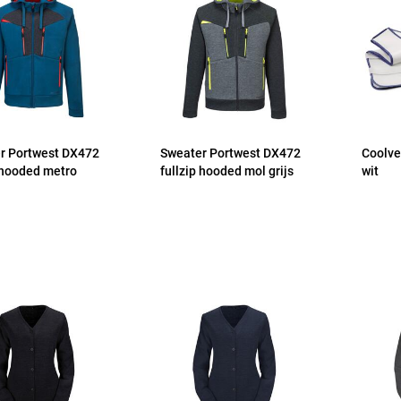
r Portwest DX472
Sweater Portwest DX472
Coolve
p hooded metro
fullzip hooded mol grijs
wit