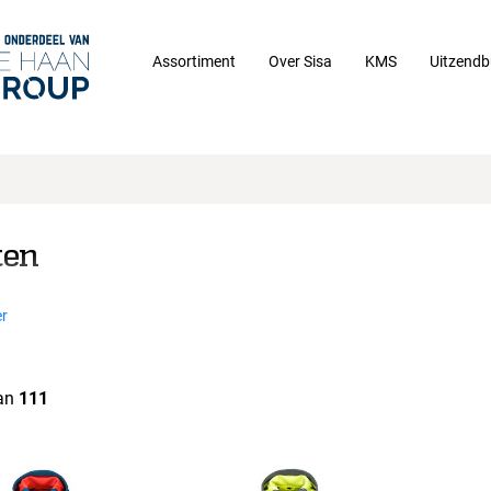
Assortiment
Over Sisa
KMS
Uitzendb
ten
r
an
111