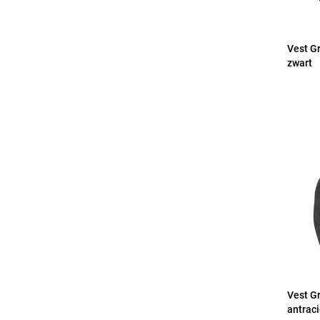
Vest G
zwart
Vest G
antraci