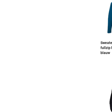
Sweate
fullzi
blauw