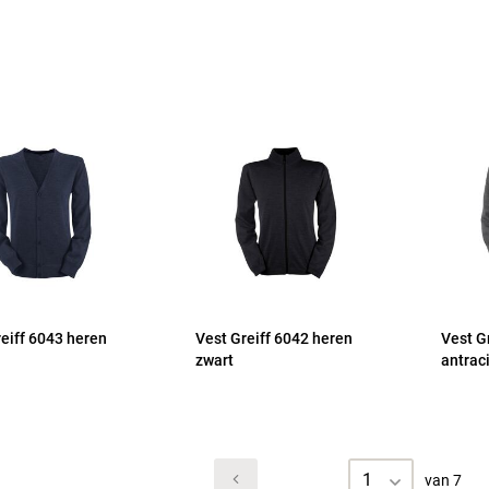
eiff 6043 heren
Vest Greiff 6042 heren
Vest G
zwart
antrac
1
van 7