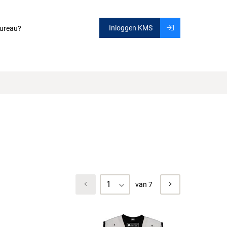
Inloggen KMS
ureau?
1
van 7