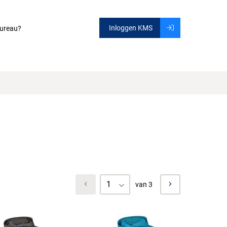
Inloggen KMS
ureau?
1
van 3