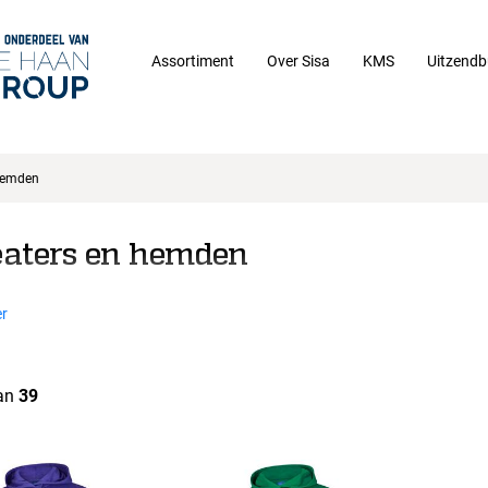
Assortiment
Over Sisa
KMS
Uitzendb
hemden
aters en hemden
r
an
39