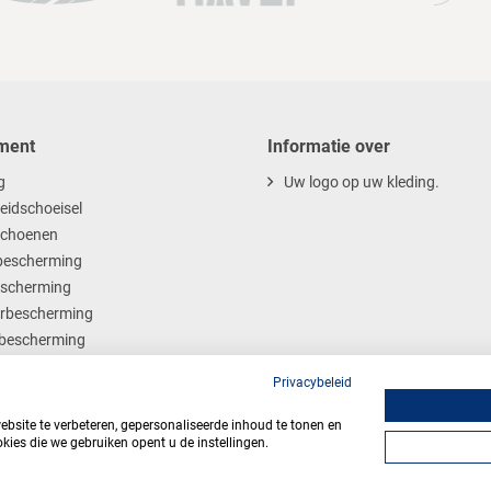
ment
Informatie over
g
Uw logo op uw kleding.
heidschoeisel
choenen
escherming
scherming
rbescherming
bescherming
ables
Privacybeleid
site te verbeteren, gepersonaliseerde inhoud te tonen en
kies die we gebruiken opent u de instellingen.
Algemene voorwaarden
Privacy
Webdesign