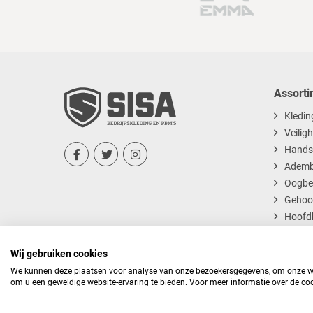
Assorti
Kledin
Veilig
Hands



Ademb
Oogbe
Gehoo
Hoofd
Dispos
Wij gebruiken cookies
We kunnen deze plaatsen voor analyse van onze bezoekersgegevens, om onze web
om u een geweldige website-ervaring te bieden. Voor meer informatie over de coo