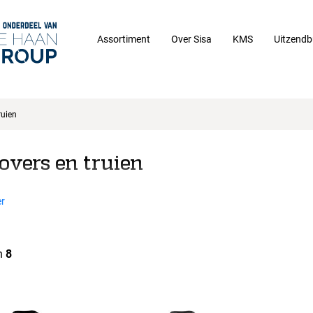
Assortiment
Over Sisa
KMS
Uitzendb
ruien
overs en truien
r
n
8