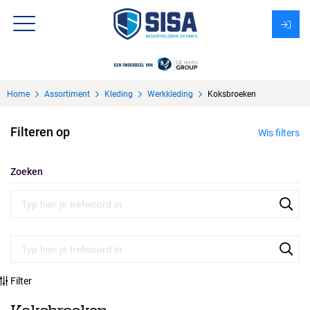
Assortiment
Home
Assortiment
Kleding
Werkkleding
Koksbroeken
Over Sisa
Filteren op
Wis filters
KMS
Uitzendbureau?
Zoeken
Filter