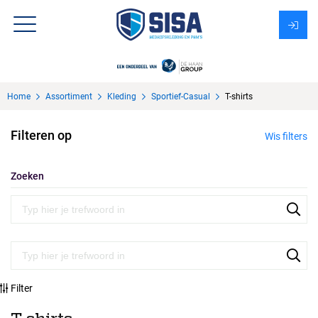
Assortiment
Home
Assortiment
Kleding
Sportief-Casual
T-shirts
Over Sisa
Filteren op
Wis filters
KMS
Uitzendbureau?
Zoeken
Filter