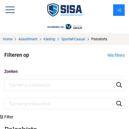
Assortiment
Home
Assortiment
Kleding
Sportief-Casual
Poloshirts
Over Sisa
Filteren op
Wis filters
KMS
Uitzendbureau?
Zoeken
Filter