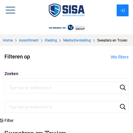
Assortiment
Home
Assortiment
Kleding
Medische kleding
Sweaters en Truien
Over Sisa
Filteren op
Wis filters
KMS
Uitzendbureau?
Zoeken
Filter