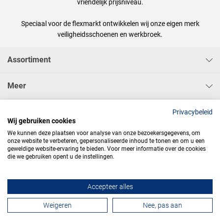
vriendelijk prijsniveau.
Speciaal voor de flexmarkt ontwikkelen wij onze eigen merk
veiligheidsschoenen en werkbroek.
Assortiment
Meer
Sisa Bedrijfskleding & Pbms BV
Privacybeleid
Wij gebruiken cookies
We kunnen deze plaatsen voor analyse van onze bezoekersgegevens, om
onze website te verbeteren, gepersonaliseerde inhoud te tonen en om u een
geweldige website-ervaring te bieden. Voor meer informatie over de cookies
die we gebruiken opent u de instellingen.




Accepteer alles
Contactformulier
Weigeren
Nee, pas aan
Algemene voorwaarden
Privacy
Webdesign