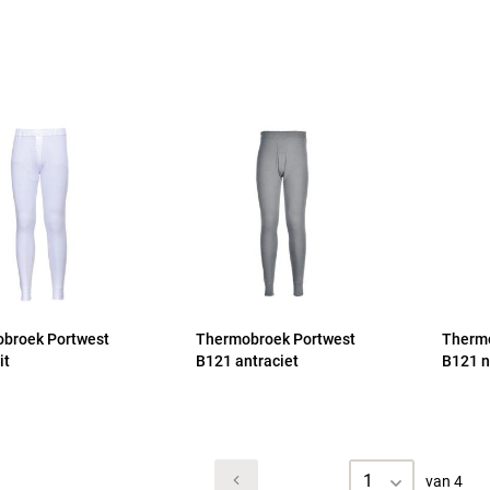
broek Portwest
Thermobroek Portwest
Thermo
it
B121 antraciet
B121 n
1
van 4