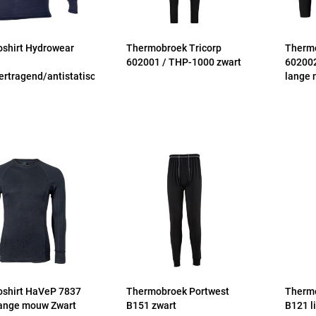
shirt Hydrowear
Thermobroek Tricorp
Thermo
602001 / THP-1000 zwart
602002
ertragend/antistatisch
lange 
shirt HaVeP 7837
Thermobroek Portwest
Thermo
lange mouw Zwart
B151 zwart
B121 l