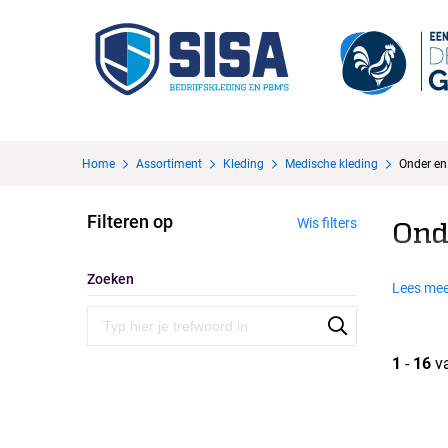
Home
Assortiment
Kleding
Medische kleding
Onder en
Filteren op
Wis filters
Ond
Zoeken
Lees mee
1
-
16
v