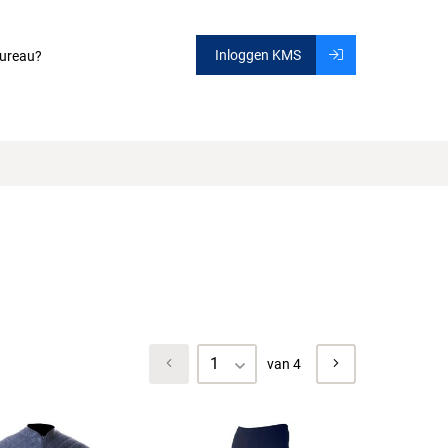
Inloggen KMS
ureau?
1
van 4