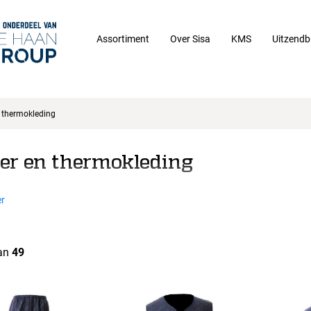
Assortiment
Over Sisa
KMS
Uitzendb
 thermokleding
er en thermokleding
r
an
49