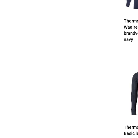
Thermo
Waalre
brandv
navy
Thermo
Basic 