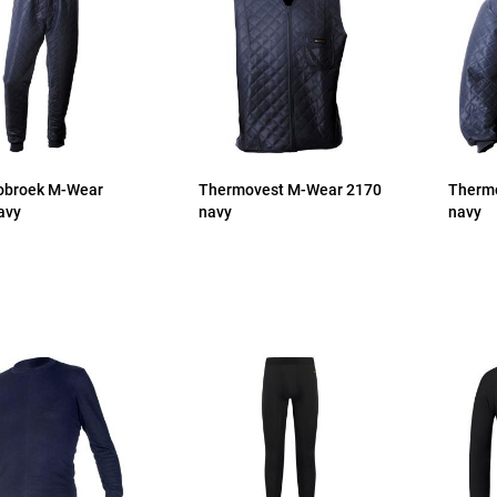
obroek M-Wear
Thermovest M-Wear 2170
Thermo
avy
navy
navy