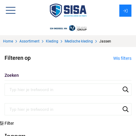
Assortiment
Home
Assortiment
Kleding
Medische kleding
Jassen
Over Sisa
Filteren op
Wis filters
KMS
Uitzendbureau?
Zoeken
Filter