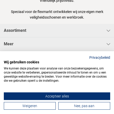
vriendelijk prijsniveau.
Speciaal voor de flexmarkt ontwikkelen wij onze eigen merk
veiligheidsschoenen en werkbroek.
Assortiment
Meer
Sisa Bedrijfskleding & Pbms BV
Privacybeleid
Wij gebruiken cookies
We kunnen deze plaatsen voor analyse van onze bezoekersgegevens, om
onze website te verbeteren, gepersonaliseerde inhoud te tonen en om u een
geweldige website-ervaring te bieden. Voor meer informatie over de cookies
die we gebruiken opent u de instellingen.




Accepteer alles
Contactformulier
Weigeren
Nee, pas aan
Algemene voorwaarden
Privacy
Webdesign