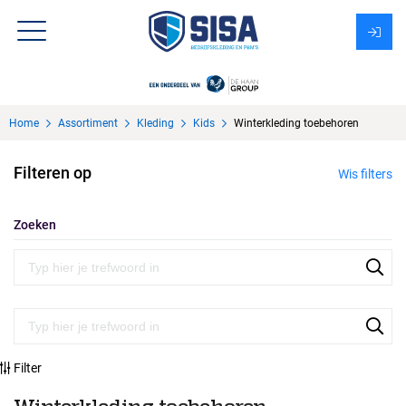
Assortiment
Home
Assortiment
Kleding
Kids
Winterkleding toebehoren
Over Sisa
Filteren op
Wis filters
KMS
Uitzendbureau?
Zoeken
Filter