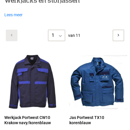
Werkjacks en stofjassen
Lees meer
1
van 11
Werkjack Portwest CW10
Jas Portwest TX10
Krakow navy/korenblauw
korenblauw