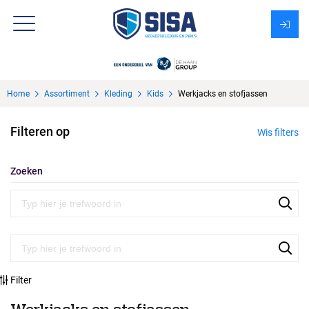
Assortiment
Home
Assortiment
Kleding
Kids
Werkjacks en stofjassen
Over Sisa
Filteren op
Wis filters
KMS
Uitzendbureau?
Zoeken
Filter