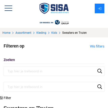
Assortiment
Home
Assortiment
Kleding
Kids
Sweaters en Truien
Over Sisa
Filteren op
Wis filters
KMS
Uitzendbureau?
Zoeken
Filter