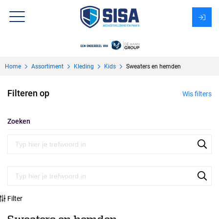
Assortiment
Home
Assortiment
Kleding
Kids
Sweaters en hemden
Over Sisa
Filteren op
Wis filters
KMS
Uitzendbureau?
Zoeken
Filter