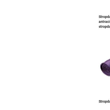
Stropd
antrac
stropd
Stropda