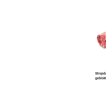
Stropda
geblok