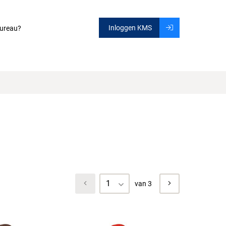
Inloggen KMS
ureau?
1
van 3