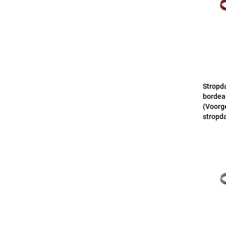
Stropd
bordea
(Voorg
stropd