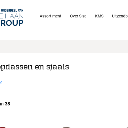
Assortiment
Over Sisa
KMS
Uitzendb
s
opdassen en sjaals
r
an
38