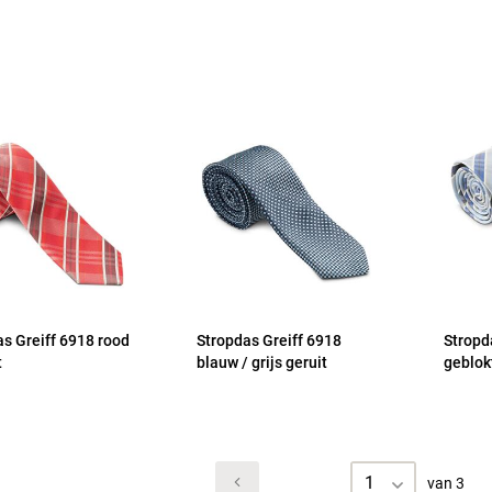
s Greiff 6918 rood
Stropdas Greiff 6918
Stropd
t
blauw / grijs geruit
geblok
1
van 3