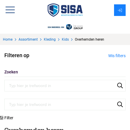
Assortiment
Home
Assortiment
Kleding
Kids
Overhemden heren
Over Sisa
Filteren op
Wis filters
KMS
Uitzendbureau?
Zoeken
Filter