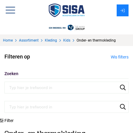
Assortiment
Home
Assortiment
Kleding
Kids
Onder- en thermokleding
Over Sisa
Filteren op
Wis filters
KMS
Uitzendbureau?
Zoeken
Filter