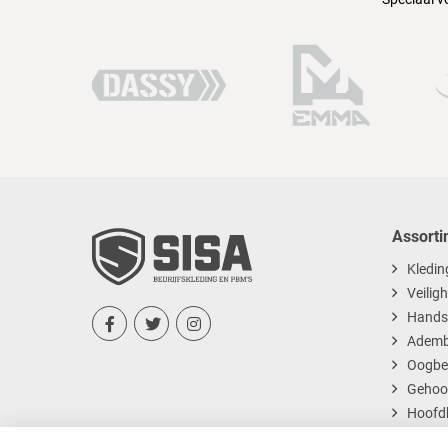
Assorti
Kledin
Veilig
Hands



Ademb
Oogbe
Gehoo
Hoofd
Dispos