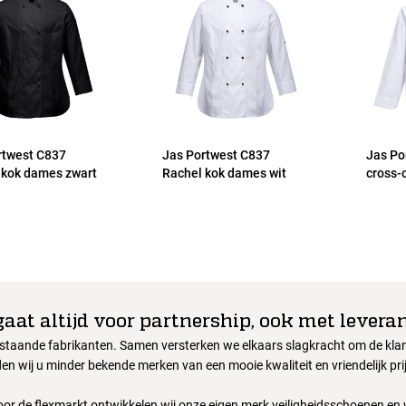
rtwest C837
Jas Portwest C837
Jas Po
 kok dames zwart
Rachel kok dames wit
cross-
gaat altijd voor partnership, ook met leveran
nstaande fabrikanten. Samen versterken we elkaars slagkracht om de klant
en wij u minder bekende merken van een mooie kwaliteit en vriendelijk pri
oor de flexmarkt ontwikkelen wij onze eigen merk veiligheidsschoenen en