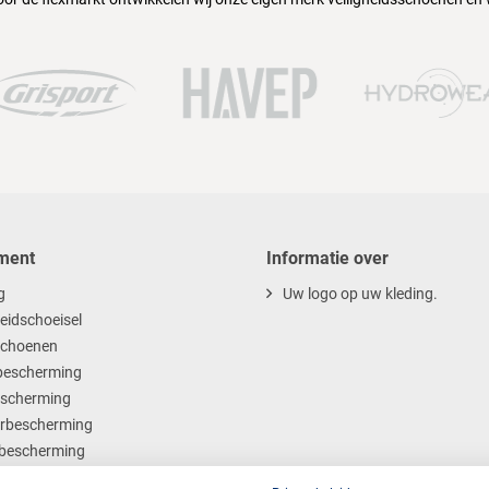
ment
Informatie over
g
Uw logo op uw kleding.
heidschoeisel
choenen
escherming
scherming
rbescherming
bescherming
ables