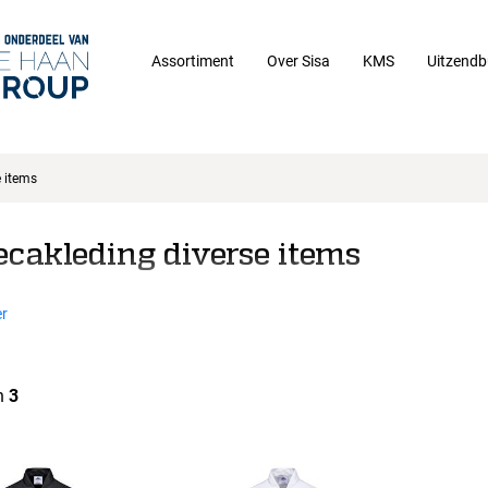
Assortiment
Over Sisa
KMS
Uitzendb
e items
ecakleding diverse items
r
n
3