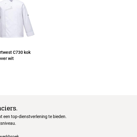
rtwest C730 kok
over wit
ciers.
 een top-dienstverlening te bieden.
jsniveau.
 werkbroek.