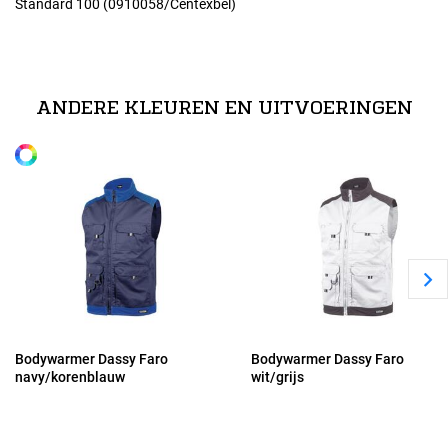
Standard 100 (0910058/Centexbel)
Maten
technische specificaties
XS
65% polyester/35% katoen, +/- 245 g/m²
ANDERE KLEUREN EN UITVOERINGEN
Alle maten
S
M
L
XL
Bodywarmer Dassy Faro
Bodywarmer Dassy Faro
navy/korenblauw
wit/grijs
2XL
3XL