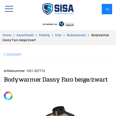
Assortiment
Home
Assortiment
Kleding
Kids
Bodywarmers
Bodywarmer
Over Sisa
Dassy Faro beige/zwart
KMS
Overzicht
Uitzendbureau?
Artikelnummer:
1031.307712
Bodywarmer Dassy Faro beige/zwart