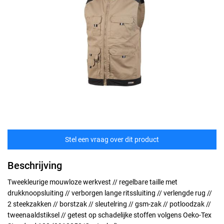
Stel een vraag over dit product
Beschrijving
Tweekleurige mouwloze werkvest // regelbare taille met
drukknoopsluiting // verborgen lange ritssluiting // verlengde rug //
2 steekzakken // borstzak // sleutelring // gsm-zak // potloodzak //
tweenaaldstiksel // getest op schadelijke stoffen volgens Oeko-Tex